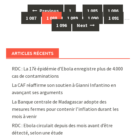
Posts
Previous
1
…
1 085
1 086
navigation
1 087
1 088
1 089
1 090
1 091
…
1 096
Next
ARTICLES RÉCENTS
RDC : La 17è épidémie d’Ebola enregistre plus de 4.000
cas de contaminations
La CAF réaffirme son soutien à Gianni Infantino en
avançant ses arguments
La Banque centrale de Madagascar adopte des
mesures fermes pour contenir l’inflation durant les
mois à venir
RDC : Ebola circulait depuis des mois avant d’être
détecté, selon une étude