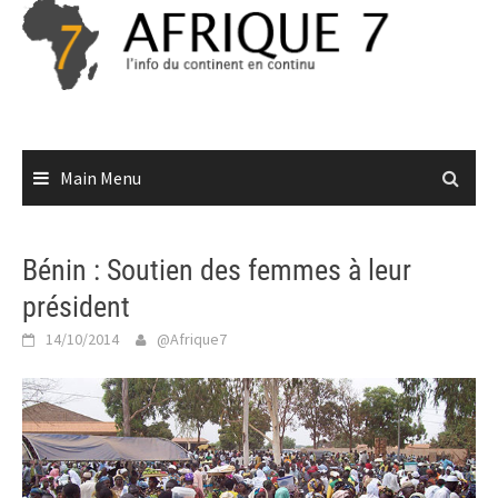
Skip
to
content
Main Menu
Bénin : Soutien des femmes à leur
président
14/10/2014
@Afrique7