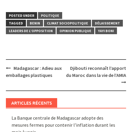
POSTED UNDER
POLITIQUE
TAGGED
BENIN
CLIMAT SOCIOPOLITIQUE
DÉLAISSEMENT
LEADERS DE L’OPPOSITION
OPINION PUBLIQUE
YAYI BONI
Post
Madagascar : Adieu aux
Djibouti reconnaît l’apport
navigation
emballages plastiques
du Maroc dans la vie de l’AMIA
ARTICLES RÉCENTS
La Banque centrale de Madagascar adopte des
mesures fermes pour contenir l’inflation durant les
mois à venir