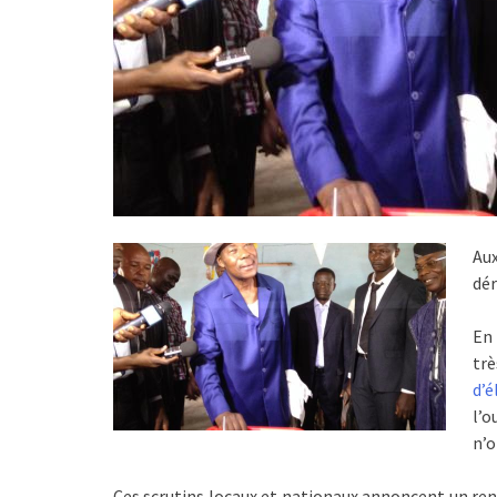
Au
dér
En 
trè
d’é
l’
n’o
Ces scrutins locaux et nationaux annoncent un re