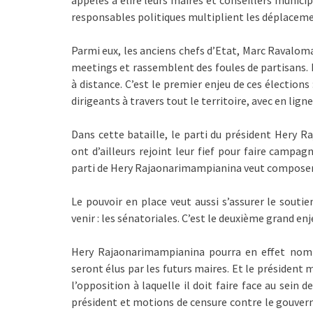
appelés à élire leurs maires et conseillers munici
responsables politiques multiplient les déplacement
Parmi eux, les anciens chefs d’Etat, Marc Ravalom
meetings et rassemblent des foules de partisans. 
à distance. C’est le premier enjeu de ces élections 
dirigeants à travers tout le territoire, avec en lign
Dans cette bataille, le parti du président Hery 
ont d’ailleurs rejoint leur fief pour faire campa
parti de Hery Rajaonarimampianina veut composer 
Le pouvoir en place veut aussi s’assurer le sout
venir : les sénatoriales. C’est le deuxième grand en
Hery Rajaonarimampianina pourra en effet nomme
seront élus par les futurs maires. Et le président
l’opposition à laquelle il doit faire face au sein
président et motions de censure contre le gouver