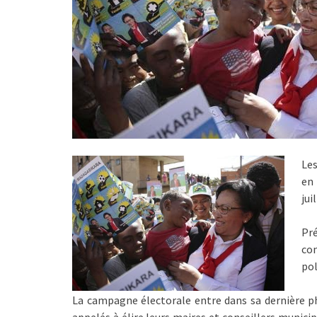
Les
en 
jui
Pré
com
pol
La campagne électorale entre dans sa dernière p