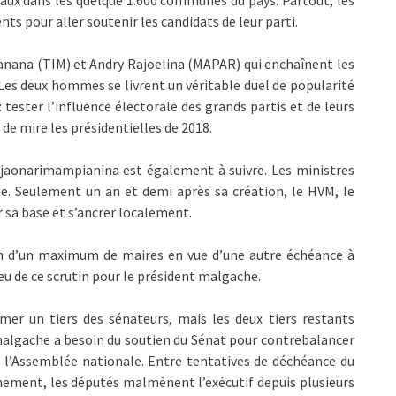
paux dans les quelque 1.600 communes du pays. Partout, les
s pour aller soutenir les candidats de leur parti.
anana (TIM) et Andry Rajoelina (MAPAR) qui enchaînent les
Les deux hommes se livrent un véritable duel de popularité
: tester l’influence électorale des grands partis et de leurs
e de mire les présidentielles de 2018.
Rajaonarimampianina est également à suivre. Les ministres
gne. Seulement un an et demi après sa création, le HVM, le
sa base et s’ancrer localement.
ien d’un maximum de maires en vue d’une autre échéance à
jeu de ce scrutin pour le président malgache.
r un tiers des sénateurs, mais les deux tiers restants
 malgache a besoin du soutien du Sénat pour contrebalancer
 de l’Assemblée nationale. Entre tentatives de déchéance du
nement, les députés malmènent l’exécutif depuis plusieurs