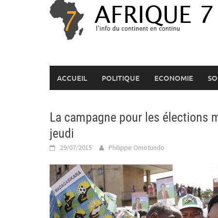
Skip
to
content
ACCUEIL
POLITIQUE
ECONOMIE
SO
La campagne pour les élections 
jeudi
29/07/2015
Philippe Omotundo