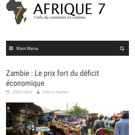
Skip
to
content
Main Menu
Zambie : Le prix fort du déficit
économique
29/07/2015
Patrice Garner