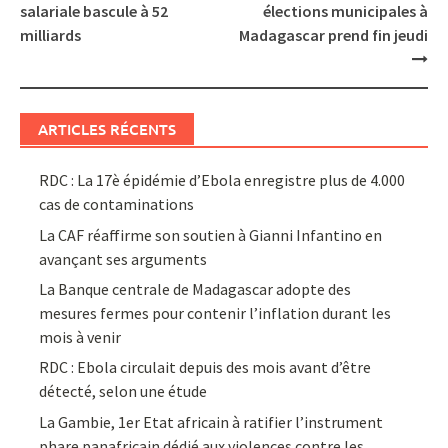
navigation
salariale bascule à 52
élections municipales à
milliards
Madagascar prend fin jeudi
ARTICLES RÉCENTS
RDC : La 17è épidémie d’Ebola enregistre plus de 4.000
cas de contaminations
La CAF réaffirme son soutien à Gianni Infantino en
avançant ses arguments
La Banque centrale de Madagascar adopte des
mesures fermes pour contenir l’inflation durant les
mois à venir
RDC : Ebola circulait depuis des mois avant d’être
détecté, selon une étude
La Gambie, 1er Etat africain à ratifier l’instrument
phare panafricain dédié aux violences contre les