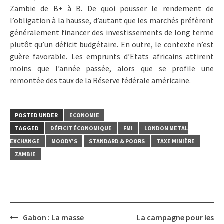
Zambie de B+ à B. De quoi pousser le rendement de
l’obligation à la hausse, d’autant que les marchés préfèrent
généralement financer des investissements de long terme
plutôt qu’un déficit budgétaire. En outre, le contexte n’est
guère favorable. Les emprunts d’Etats africains attirent
moins que l’année passée, alors que se profile une
remontée des taux de la Réserve fédérale américaine.
POSTED UNDER
ECONOMIE
TAGGED
DÉFICIT ÉCONOMIQUE
FMI
LONDON METAL
EXCHANGE
MOODY’S
STANDARD & POORS
TAXE MINIÈRE
ZAMBIE
Post
Gabon : La masse
La campagne pour les