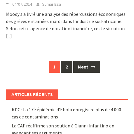
04/07/2014
Sumai Issa
Moody’s a livré une analyse des répercussions économiques
des grèves entamées mardi dans l’industrie sud-africaine.
Selon cette agence de notation financière, cette situation
[...]
Posts
1
2
Next
navigation
ARTICLES RÉCENTS
RDC : La 17è épidémie d’Ebola enregistre plus de 4.000
cas de contaminations
La CAF réaffirme son soutien à Gianni Infantino en
avançant ses arguments