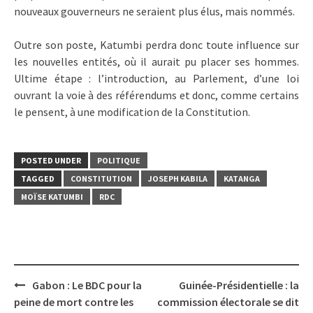
nouveaux gouverneurs ne seraient plus élus, mais nommés.
Outre son poste, Katumbi perdra donc toute influence sur
les nouvelles entités, où il aurait pu placer ses hommes.
Ultime étape : l’introduction, au Parlement, d’une loi
ouvrant la voie à des référendums et donc, comme certains
le pensent, à une modification de la Constitution.
POSTED UNDER
POLITIQUE
TAGGED
CONSTITUTION
JOSEPH KABILA
KATANGA
MOÏSE KATUMBI
RDC
Post
Gabon : Le BDC pour la
Guinée-Présidentielle : la
navigation
peine de mort contre les
commission électorale se dit