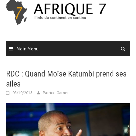
Skip
to
content
Main Menu
RDC : Quand Moïse Katumbi prend ses
ailes
08/10/2015
Patrice Garner