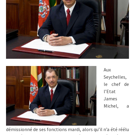
Aux
Seychelles,
le chef de
l’Etat
James
Michel, a
démissionné de ses fonctions mardi, alors qu’il n’a été réélu