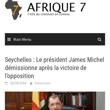
Skip
to
content
Main Menu
Seychelles : Le président James Michel
démissionne après la victoire de
l’opposition
28/09/2016
Sumai Issa