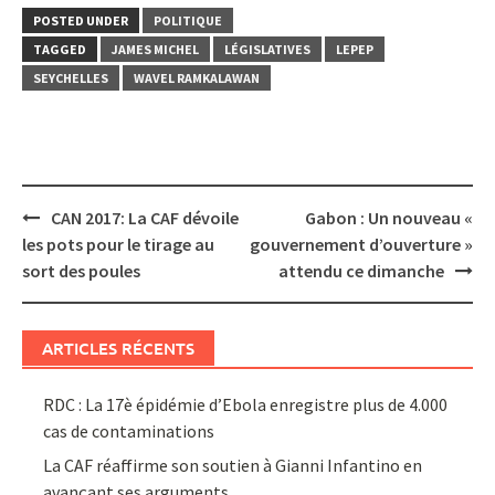
POSTED UNDER
POLITIQUE
TAGGED
JAMES MICHEL
LÉGISLATIVES
LEPEP
SEYCHELLES
WAVEL RAMKALAWAN
Post
CAN 2017: La CAF dévoile
Gabon : Un nouveau «
navigation
les pots pour le tirage au
gouvernement d’ouverture »
sort des poules
attendu ce dimanche
ARTICLES RÉCENTS
RDC : La 17è épidémie d’Ebola enregistre plus de 4.000
cas de contaminations
La CAF réaffirme son soutien à Gianni Infantino en
avançant ses arguments