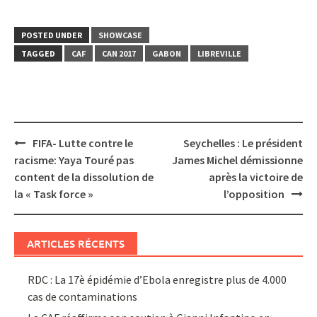
POSTED UNDER
SHOWCASE
TAGGED
CAF
CAN 2017
GABON
LIBREVILLE
Post
FIFA- Lutte contre le
Seychelles : Le président
navigation
racisme: Yaya Touré pas
James Michel démissionne
content de la dissolution de
après la victoire de
la « Task force »
l’opposition
ARTICLES RÉCENTS
RDC : La 17è épidémie d’Ebola enregistre plus de 4.000
cas de contaminations