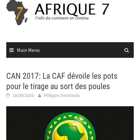
Skip
to
content
Main Menu
CAN 2017: La CAF dévoile les pots
pour le tirage au sort des poules
28/09/2016
Philippe Omotundo