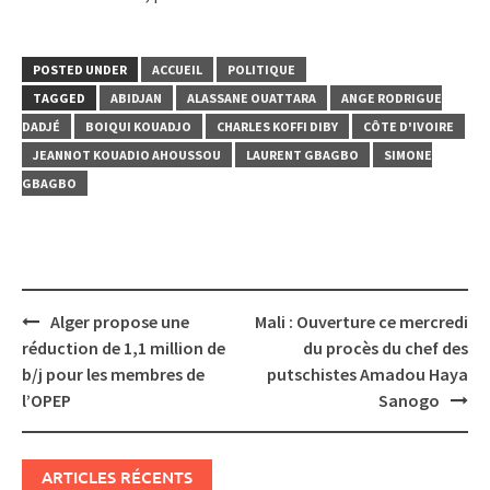
POSTED UNDER
ACCUEIL
POLITIQUE
TAGGED
ABIDJAN
ALASSANE OUATTARA
ANGE RODRIGUE
DADJÉ
BOIQUI KOUADJO
CHARLES KOFFI DIBY
CÔTE D'IVOIRE
JEANNOT KOUADIO AHOUSSOU
LAURENT GBAGBO
SIMONE
GBAGBO
Post
Alger propose une
Mali : Ouverture ce mercredi
navigation
réduction de 1,1 million de
du procès du chef des
b/j pour les membres de
putschistes Amadou Haya
l’OPEP
Sanogo
ARTICLES RÉCENTS