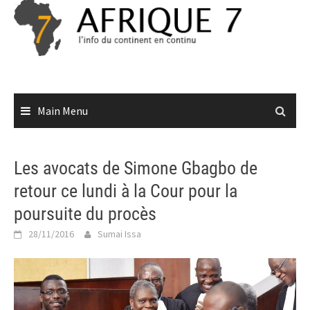
Skip
to
content
Main Menu
Les avocats de Simone Gbagbo de
retour ce lundi à la Cour pour la
poursuite du procès
28/11/2016
Sumai Issa