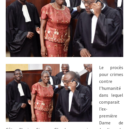
Le procès
pour crimes
contre
l’humanité
dans lequel
comparait
l’ex-
première
Dame de