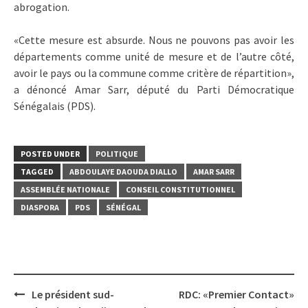
abrogation.
«Cette mesure est absurde. Nous ne pouvons pas avoir les
départements comme unité de mesure et de l’autre côté,
avoir le pays ou la commune comme critère de répartition»,
a dénoncé Amar Sarr, député du Parti Démocratique
Sénégalais (PDS).
POSTED UNDER
POLITIQUE
TAGGED
ABDOULAYE DAOUDA DIALLO
AMAR SARR
ASSEMBLÉE NATIONALE
CONSEIL CONSTITUTIONNEL
DIASPORA
PDS
SÉNÉGAL
Post
Le président sud-
RDC: «Premier Contact»