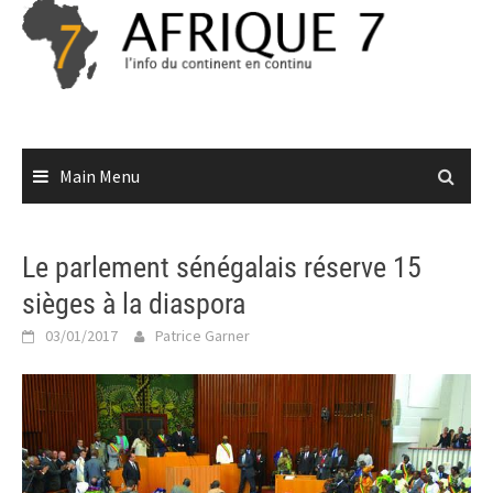
Skip
to
content
Main Menu
Le parlement sénégalais réserve 15
sièges à la diaspora
03/01/2017
Patrice Garner