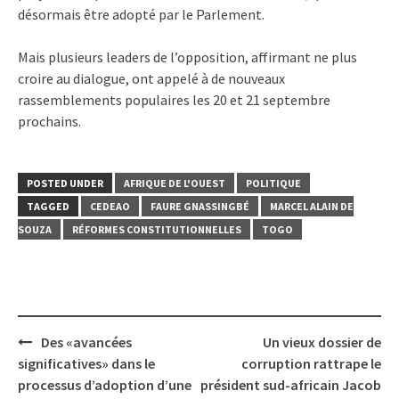
désormais être adopté par le Parlement.
Mais plusieurs leaders de l’opposition, affirmant ne plus
croire au dialogue, ont appelé à de nouveaux
rassemblements populaires les 20 et 21 septembre
prochains.
POSTED UNDER
AFRIQUE DE L'OUEST
POLITIQUE
TAGGED
CEDEAO
FAURE GNASSINGBÉ
MARCEL ALAIN DE
SOUZA
RÉFORMES CONSTITUTIONNELLES
TOGO
Post
Des «avancées
Un vieux dossier de
navigation
significatives» dans le
corruption rattrape le
processus d’adoption d’une
président sud-africain Jacob