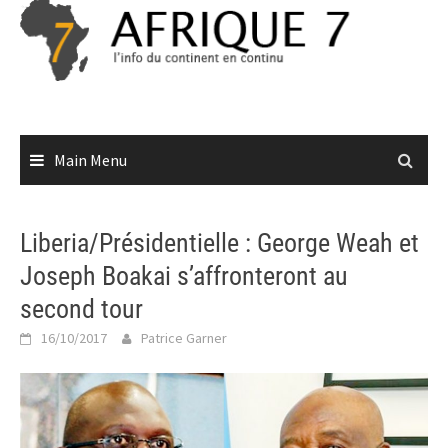
Skip
to
content
Main Menu
Liberia/Présidentielle : George Weah et
Joseph Boakai s’affronteront au
second tour
16/10/2017
Patrice Garner