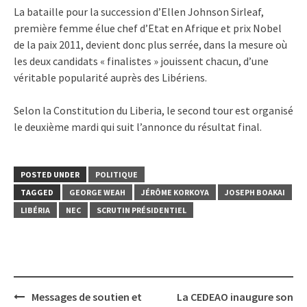
La bataille pour la succession d’Ellen Johnson Sirleaf,
première femme élue chef d’Etat en Afrique et prix Nobel
de la paix 2011, devient donc plus serrée, dans la mesure où
les deux candidats « finalistes » jouissent chacun, d’une
véritable popularité auprès des Libériens.
Selon la Constitution du Liberia, le second tour est organisé
le deuxième mardi qui suit l’annonce du résultat final.
POSTED UNDER
POLITIQUE
TAGGED
GEORGE WEAH
JÉRÔME KORKOYA
JOSEPH BOAKAI
LIBÉRIA
NEC
SCRUTIN PRÉSIDENTIEL
Post
Messages de soutien et
La CEDEAO inaugure son