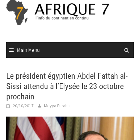
Skip
to
content
Main Menu
Le président égyptien Abdel Fattah al-
Sissi attendu à l’Elysée le 23 octobre
prochain
20/10/2017
Meyya Furaha