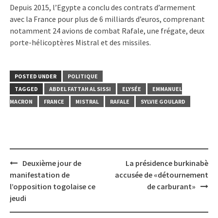
Depuis 2015, l’Egypte a conclu des contrats d’armement
avec la France pour plus de 6 milliards d’euros, comprenant
notamment 24 avions de combat Rafale, une frégate, deux
porte-hélicoptères Mistral et des missiles.
POSTED UNDER
POLITIQUE
TAGGED
ABDEL FATTAH AL SISSI
ELYSÉE
EMMANUEL
MACRON
FRANCE
MISTRAL
RAFALE
SYLVIE GOULARD
Post
Deuxième jour de
La présidence burkinabè
navigation
manifestation de
accusée de «détournement
l’opposition togolaise ce
de carburant»
jeudi