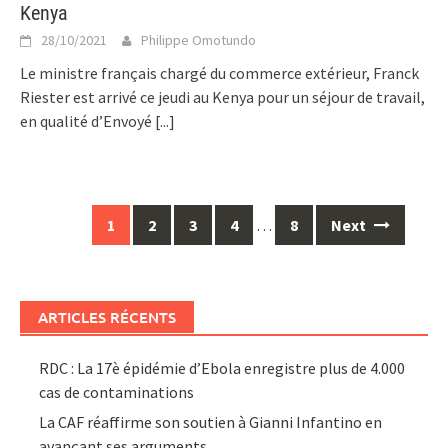
Kenya
28/10/2021
Philippe Omotundo
Le ministre français chargé du commerce extérieur, Franck
Riester est arrivé ce jeudi au Kenya pour un séjour de travail,
en qualité d’Envoyé
[...]
Posts
1
2
3
4
…
8
Next
navigation
ARTICLES RÉCENTS
RDC : La 17è épidémie d’Ebola enregistre plus de 4.000
cas de contaminations
La CAF réaffirme son soutien à Gianni Infantino en
avançant ses arguments