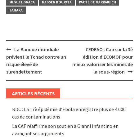
MIGUEL GRACA
NASSER BOURITA
PACTE DE MARRAKECH
SAHARA
Post
La Banque mondiale
CEDEAO : Cap sur la 3è
navigation
prévient le Tchad contre un
édition d’ECOMOF pour
risque élevé de
mieux valoriser les mines de
surendettement
la sous-région
ARTICLES RÉCENTS
RDC : La 17è épidémie d’Ebola enregistre plus de 4.000
cas de contaminations
La CAF réaffirme son soutien à Gianni Infantino en
avançant ses arguments