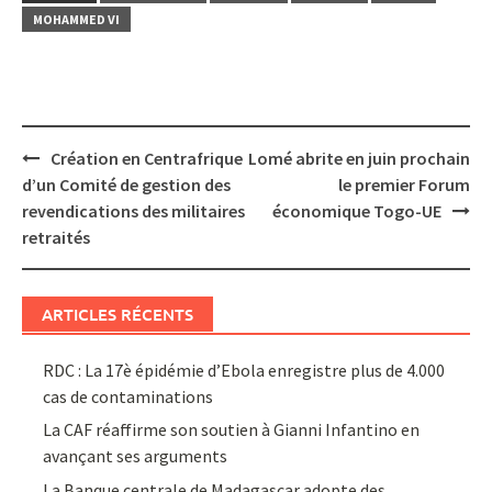
MOHAMMED VI
Post
Création en Centrafrique
Lomé abrite en juin prochain
navigation
d’un Comité de gestion des
le premier Forum
revendications des militaires
économique Togo-UE
retraités
ARTICLES RÉCENTS
RDC : La 17è épidémie d’Ebola enregistre plus de 4.000
cas de contaminations
La CAF réaffirme son soutien à Gianni Infantino en
avançant ses arguments
La Banque centrale de Madagascar adopte des