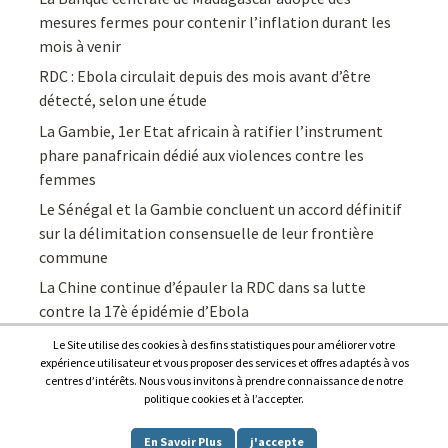
mesures fermes pour contenir l’inflation durant les
mois à venir
RDC : Ebola circulait depuis des mois avant d’être
détecté, selon une étude
La Gambie, 1er Etat africain à ratifier l’instrument
phare panafricain dédié aux violences contre les
femmes
Le Sénégal et la Gambie concluent un accord définitif
sur la délimitation consensuelle de leur frontière
commune
La Chine continue d’épauler la RDC dans sa lutte
contre la 17è épidémie d’Ebola
Le Site utilise des cookies à des fins statistiques pour améliorer votre
expérience utilisateur et vous proposer des services et offres adaptés à vos
centres d’intérêts. Nous vous invitons à prendre connaissance de notre
politique cookies et à l’accepter.
Copyright © 2026
Afrique7, l’info du continent en continu
.
En Savoir Plus
j'accepte