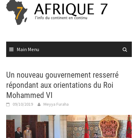
Skip
to
content
Main Menu
Un nouveau gouvernement resserré
répondant aux orientations du Roi
Mohammed VI
09/10/2019
Meyya Furaha