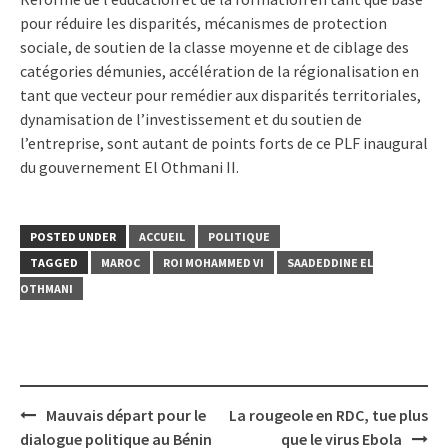
pour réduire les disparités, mécanismes de protection
sociale, de soutien de la classe moyenne et de ciblage des
catégories démunies, accélération de la régionalisation en
tant que vecteur pour remédier aux disparités territoriales,
dynamisation de l’investissement et du soutien de
l’entreprise, sont autant de points forts de ce PLF inaugural
du gouvernement El Othmani II.
POSTED UNDER
ACCUEIL
POLITIQUE
TAGGED
MAROC
ROI MOHAMMED VI
SAADEDDINE EL
OTHMANI
Post
Mauvais départ pour le
La rougeole en RDC, tue plus
navigation
dialogue politique au Bénin
que le virus Ebola