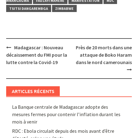
MNANGAGWA
FADZAYI MAHERE
MANIFESTATION
MDC
TSITSI DANGAREMBGA
ZIMBABWE
Post
Madagascar : Nouveau
Près de 20 morts dans une
navigation
décaissement du FMI pour la
attaque de Boko Haram
lutte contre la Covid-19
dans le nord camerounais
ARTICLES RÉCENTS
La Banque centrale de Madagascar adopte des
mesures fermes pour contenir l’inflation durant les
mois à venir
RDC : Ebola circulait depuis des mois avant d’être