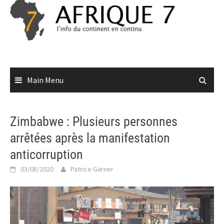
Skip
to
content
Main Menu
Zimbabwe : Plusieurs personnes
arrêtées après la manifestation
anticorruption
03/08/2020
Patrice Garner