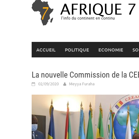
Skip
to
content
ACCUEIL
POLITIQUE
ECONOMIE
SO
La nouvelle Commission de la CEE
02/09/2020
Meyya Furaha