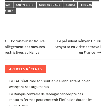
PAIX
SANT’EGIDIO
SOUDAN DU SUD
SSOMA
THOMAS
CIRILO
Post
Coronavirus : Nouvel
Le président kényan Uhuru
navigation
allégement des mesures
Kenyatta en visite de travail
restrictives au Kenya
en France
ARTICLES RÉCENTS
La CAF réaffirme son soutien à Gianni Infantino en
avançant ses arguments
La Banque centrale de Madagascar adopte des
mesures fermes pour contenir l’inflation durant les
mois à venir