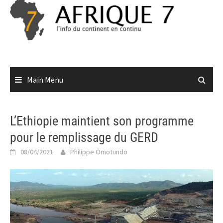
Skip
to
content
Main Menu
L’Ethiopie maintient son programme
pour le remplissage du GERD
08/04/2021
Philippe Omotundo