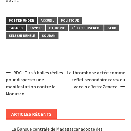
d’avril.
POSTED UNDER
ACCUEIL
POLITIQUE
TAGGED
EGYPTE
ETHIOPIE
FÉLIX TSHISEKEDI
GERD
SELESHI BEKELE
SOUDAN
Post
RDC : Tirs à balles réelles
La thrombose actée comme
navigation
pour disperser une
«effet secondaire rare» du
manifestation contre la
vaccin d’AstraZeneca
Monusco
ARTICLES RÉCENTS
La Banque centrale de Madagascar adopte des