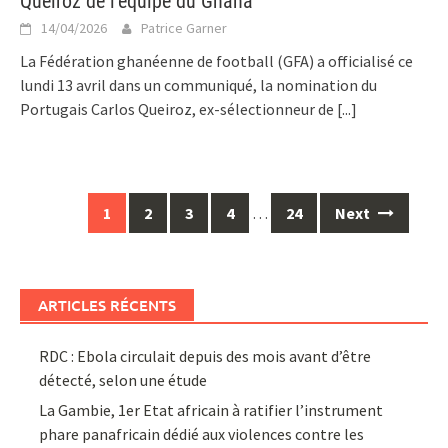
Queiroz de l’équipe du Ghana
14/04/2026
Patrice Garner
La Fédération ghanéenne de football (GFA) a officialisé ce
lundi 13 avril dans un communiqué, la nomination du
Portugais Carlos Queiroz, ex-sélectionneur de
[...]
Posts
1
2
3
4
…
24
Next
navigation
ARTICLES RÉCENTS
RDC : Ebola circulait depuis des mois avant d’être
détecté, selon une étude
La Gambie, 1er Etat africain à ratifier l’instrument
phare panafricain dédié aux violences contre les