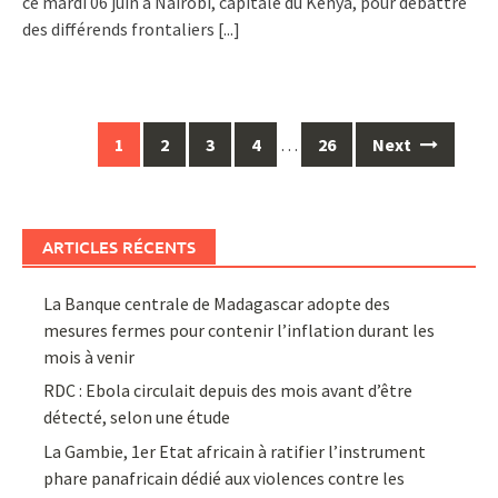
ce mardi 06 juin à Nairobi, capitale du Kenya, pour débattre
des différends frontaliers
[...]
Posts
1
2
3
4
…
26
Next
navigation
ARTICLES RÉCENTS
La Banque centrale de Madagascar adopte des
mesures fermes pour contenir l’inflation durant les
mois à venir
RDC : Ebola circulait depuis des mois avant d’être
détecté, selon une étude
La Gambie, 1er Etat africain à ratifier l’instrument
phare panafricain dédié aux violences contre les