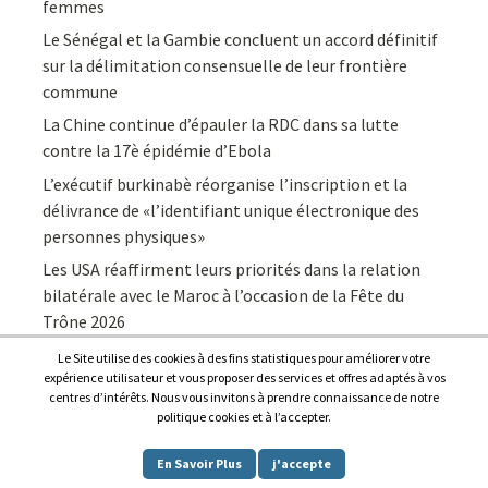
femmes
Le Sénégal et la Gambie concluent un accord définitif
sur la délimitation consensuelle de leur frontière
commune
La Chine continue d’épauler la RDC dans sa lutte
contre la 17è épidémie d’Ebola
L’exécutif burkinabè réorganise l’inscription et la
délivrance de «l’identifiant unique électronique des
personnes physiques»
Les USA réaffirment leurs priorités dans la relation
bilatérale avec le Maroc à l’occasion de la Fête du
Trône 2026
Le Site utilise des cookies à des fins statistiques pour améliorer votre
expérience utilisateur et vous proposer des services et offres adaptés à vos
centres d’intérêts. Nous vous invitons à prendre connaissance de notre
politique cookies et à l’accepter.
Copyright © 2026
Afrique7, l’info du continent en continu
.
En Savoir Plus
j'accepte
Proudly powered by
WordPress
.
|
Theme: Awaken by
ThemezHut
.