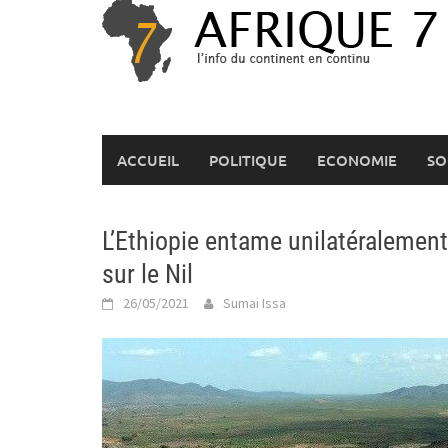
Skip
to
content
ACCUEIL
POLITIQUE
ECONOMIE
SO
L’Ethiopie entame unilatéralemen
sur le Nil
26/05/2021
Sumai Issa