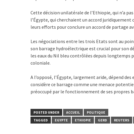
Cette décision unilatérale de l’Ethiopie, qui n’a pa
l’Égypte, qui cherchaient un accord juridiquement c
leurs efforts pour conclure un accord de partage a
Les négociations entre les trois Etats sont au poi
son barrage hydroélectrique est crucial pour son 
les eaux du Nil bleu contrôlées depuis longtemps pa
coloniale.
A l’opposé, l’Égypte, largement aride, dépend des 
considère ce barrage comme une menace potentielle
préoccupé par le fonctionnement de ses propres barr
POSTED UNDER
ACCUEIL
POLITIQUE
TAGGED
EGYPTE
ETHIOPIE
GERD
REUTERS