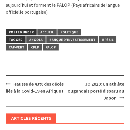
aujourd’hui et forment le PALOP (Pays africains de langue
officielle portugaise).
POSTED UNDER
ACCUEIL
POLITIQUE
TAGGED
ANGOLA
BANQUE D’INVESTISSEMENT
BRÉSIL
CAP-VERT
CPLP
PALOP
Post
Hausse de 43% des décès
JO 2020: Un athlète
navigation
liés à la Covid-19 en Afrique !
ougandais porté disparu au
Japon
ARTICLES RÉCENTS