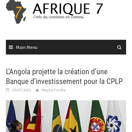
Skip
to
content
Main Menu
L’Angola projette la création d’une
Banque d’investissement pour la CPLP
19/07/2021
Meyya Furaha