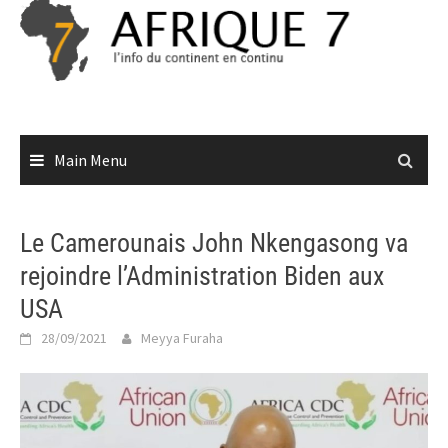
Skip
to
content
Main Menu
Le Camerounais John Nkengasong va
rejoindre l’Administration Biden aux
USA
28/09/2021
Meyya Furaha