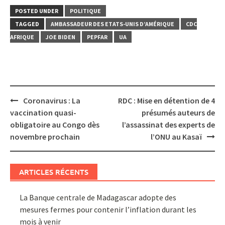
POSTED UNDER
POLITIQUE
TAGGED
AMBASSADEUR DES ETATS-UNIS D’AMÉRIQUE
CDC
AFRIQUE
JOE BIDEN
PEPFAR
UA
Post
Coronavirus : La
RDC : Mise en détention de 4
navigation
vaccination quasi-
présumés auteurs de
obligatoire au Congo dès
l’assassinat des experts de
novembre prochain
l’ONU au Kasaï
ARTICLES RÉCENTS
La Banque centrale de Madagascar adopte des
mesures fermes pour contenir l’inflation durant les
mois à venir