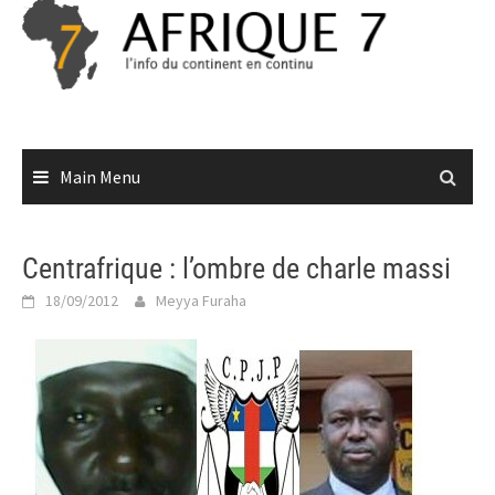
Skip
to
content
Main Menu
Centrafrique : l’ombre de charle massi
18/09/2012
Meyya Furaha