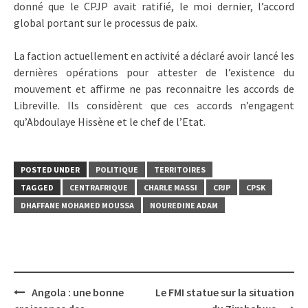
donné que le CPJP avait ratifié, le moi dernier, l’accord
global portant sur le processus de paix.
La faction actuellement en activité a déclaré avoir lancé les
dernières opérations pour attester de l’existence du
mouvement et affirme ne pas reconnaitre les accords de
Libreville. Ils considèrent que ces accords n’engagent
qu’Abdoulaye Hissène et le chef de l’Etat.
POSTED UNDER
POLITIQUE
TERRITOIRES
TAGGED
CENTRAFRIQUE
CHARLE MASSI
CPJP
CPSK
DHAFFANE MOHAMED MOUSSA
NOUREDINE ADAM
Post
Angola : une bonne
Le FMI statue sur la situation
navigation