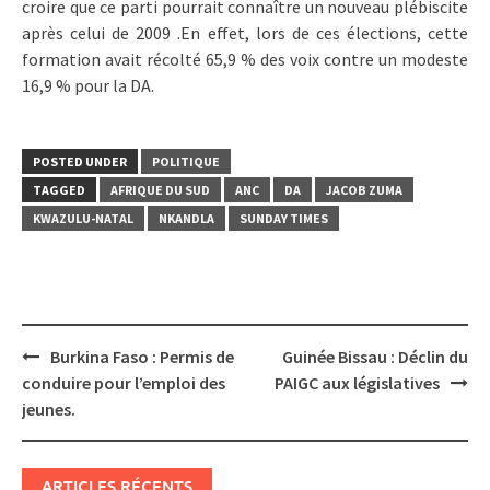
croire que ce parti pourrait connaître un nouveau plébiscite
après celui de 2009 .En effet, lors de ces élections, cette
formation avait récolté 65,9 % des voix contre un modeste
16,9 % pour la DA.
POSTED UNDER
POLITIQUE
TAGGED
AFRIQUE DU SUD
ANC
DA
JACOB ZUMA
KWAZULU-NATAL
NKANDLA
SUNDAY TIMES
Post
Burkina Faso : Permis de
Guinée Bissau : Déclin du
navigation
conduire pour l’emploi des
PAIGC aux législatives
jeunes.
ARTICLES RÉCENTS