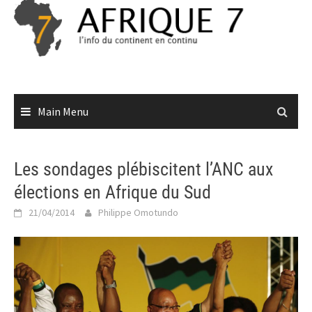
Skip
to
content
Main Menu
Les sondages plébiscitent l’ANC aux
élections en Afrique du Sud
21/04/2014
Philippe Omotundo