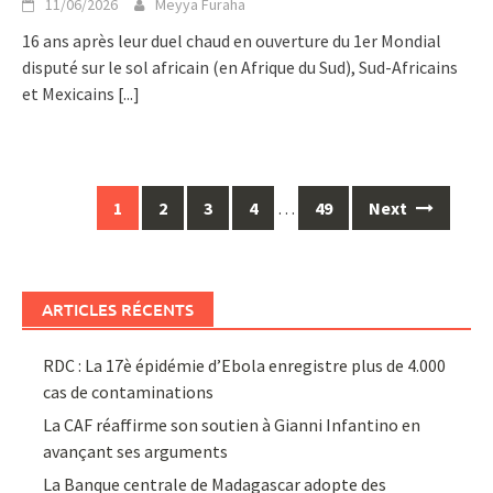
11/06/2026
Meyya Furaha
16 ans après leur duel chaud en ouverture du 1er Mondial
disputé sur le sol africain (en Afrique du Sud), Sud-Africains
et Mexicains
[...]
Posts
1
2
3
4
…
49
Next
navigation
ARTICLES RÉCENTS
RDC : La 17è épidémie d’Ebola enregistre plus de 4.000
cas de contaminations
La CAF réaffirme son soutien à Gianni Infantino en
avançant ses arguments
La Banque centrale de Madagascar adopte des