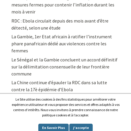
mesures fermes pour contenir l’inflation durant les
mois à venir
RDC : Ebola circulait depuis des mois avant d’être
détecté, selon une étude
La Gambie, 1er Etat africain à ratifier l’instrument
phare panafricain dédié aux violences contre les
femmes
Le Sénégal et la Gambie concluent un accord définitif
sur la délimitation consensuelle de leur frontière
commune
La Chine continue d’épauler la RDC dans sa lutte
contre la 17è épidémie d’Ebola
Le Site utilise des cookies à des fins statistiques pour améliorer votre
expérience utilisateur et vous proposer des services et offres adaptés à vos
centres d’intérêts. Nous vous invitons à prendre connaissance de notre
politique cookies et à l’accepter.
Copyright © 2026
Afrique7, l’info du continent en continu
.
En Savoir Plus
j'accepte
Proudly powered by
WordPress
.
|
Theme: Awaken by
ThemezHut
.