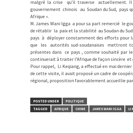
malgré la crise qu’il traverse actuellemen
gouvernement chinois au Soudan du Sud, pays qu’il
Afrique ».
M. James Wani Igga a pour sa part remercié le g
de rétablir la paix et la stabilité au Soudan du S
pays à déployer constamment des efforts pour la 
que les autorités sud-soudanaises mettront t
présentes dans ce pays , comme souhaité par le
continuerait à traiter l’Afrique de façon sincère e
Pour rappel, Li Keqiang, a effectué en mai dernier 
de cette visite, il avait proposé un cadre de coopé
régional, proposition favorablement accueillie par
POSTED UNDER
POLITIQUE
TAGGED
AFRIQUE
CHINE
JAMES WANI IGGA
LI