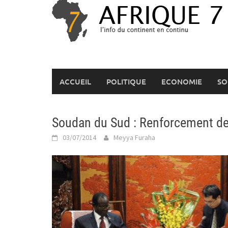
Skip
to
content
ACCUEIL
POLITIQUE
ECONOMIE
SO
Soudan du Sud : Renforcement de 
03/07/2014
Meyya Furaha