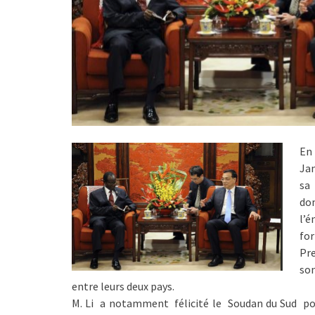
En
Jam
sa
do
l’
for
Pr
so
entre leurs deux pays.
M. Li a notamment félicité le Soudan du Sud pou