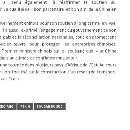
t. Il a tenu également à réaffirmer le soutien du
 a qualifié de « bon partenaire et bon ami de la Chine en
ouvernement chinois pour son soutien à long terme en vue
ud. Il a aussi exprimé l’engagement du gouvernement de son
paix et la réconciliation nationales, tout en promettant
out en œuvre pour protéger les entreprises chinoises
 Premier ministre chinois qui a souligné que « la Chine
t dans un climat de confiance mutuelle ».
une tournée dans plusieurs pays d’Afrique de l’Est. Au cours
ration focalisé sur la construction d’un réseau de transport
 ces Etats.
 KEQIANG
PÉKIN
SOUDAN DU SUD