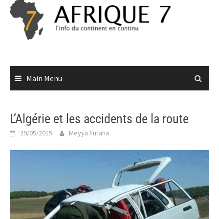
Skip
to
content
Main Menu
L’Algérie et les accidents de la route
29/05/2015
Meyya Furaha