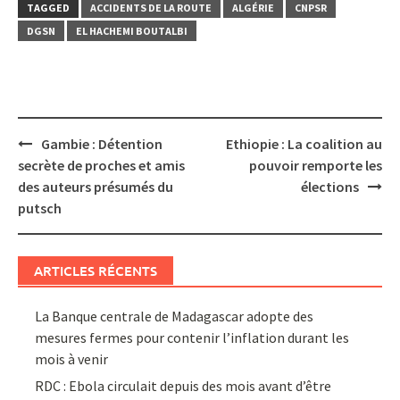
TAGGED
ACCIDENTS DE LA ROUTE
ALGÉRIE
CNPSR
DGSN
EL HACHEMI BOUTALBI
Post
Gambie : Détention
Ethiopie : La coalition au
navigation
secrète de proches et amis
pouvoir remporte les
des auteurs présumés du
élections
putsch
ARTICLES RÉCENTS
La Banque centrale de Madagascar adopte des
mesures fermes pour contenir l’inflation durant les
mois à venir
RDC : Ebola circulait depuis des mois avant d’être