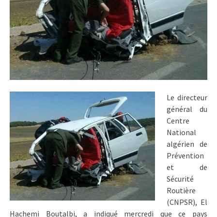
Le directeur
général du
Centre
National
algérien de
Prévention
et de
Sécurité
Routière
(CNPSR), El
Hachemi Boutalbi, a indiqué mercredi que ce pays