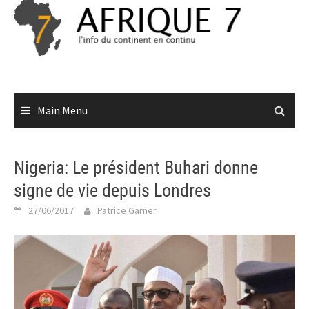
Skip
to
content
Main Menu
Nigeria: Le président Buhari donne
signe de vie depuis Londres
27/06/2017
Patrice Garner