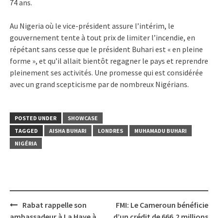
74 ans.
Au Nigeria où le vice-président assure l’intérim, le
gouvernement tente à tout prix de limiter l’incendie, en
répétant sans cesse que le président Buhari est « en pleine
forme », et qu’il allait bientôt regagner le pays et reprendre
pleinement ses activités. Une promesse qui est considérée
avec un grand scepticisme par de nombreux Nigérians.
POSTED UNDER
SHOWCASE
TAGGED
AISHA BUHARI
LONDRES
MUHAMADU BUHARI
NIGÉRIA
Post
Rabat rappelle son
FMI: Le Cameroun bénéficie
navigation
ambassadeur à La Haye à
d’un crédit de 666,2 millions