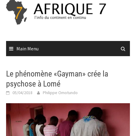
Skip
to
content
Main Menu
Le phénomène «Gayman» crée la
psychose à Lomé
05/04/2018
Philippe Omotundo