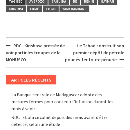
TAGGED
AVÉPOZO
BAGUIDA
BÈ
BENIN
GAYMAN
KINNINSI
LOMÉ
TOGO
YARK DAMHANE
Post
RDC : Kinshasa pressée de
Le Tchad construit son
navigation
voir partir les troupes de la
premier dépôt de pétrole
MONUSCO
pour éviter toute pénurie
ARTICLES RÉCENTS
La Banque centrale de Madagascar adopte des
mesures fermes pour contenir l’inflation durant les
mois à venir
RDC : Ebola circulait depuis des mois avant d’être
détecté, selon une étude