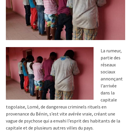
La rumeur,
partie des
réseaux
sociaux
annonçant
l’arrivée
dans la
capitale
togolaise, Lomé, de dangereux criminels rituels en
provenance du Bénin, s’est vite avérée vraie, créant une
vague de psychose qui a envahi l’esprit des habitants de la
capitale et de plusieurs autres villes du pays.