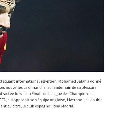
ttaquant international égyptien, Mohamed Salah a donné
ses nouvelles ce dimanche, au lendemain de sa blessure
tractée lors de la Finale de la Ligue des Champions de
EFA, qui opposait son équipe anglaise, Liverpool, au double
ant du titre, le club espagnol Real Madrid.