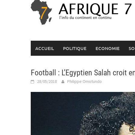
Skip
to
content
ACCUEIL
POLITIQUE
ECONOMIE
SO
Football : L’Egyptien Salah croit
28/05/2018
Philippe Omotundo