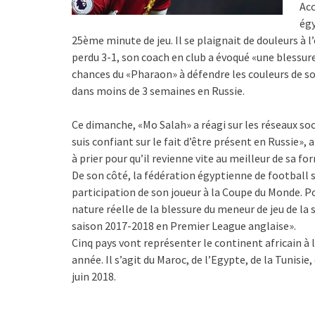
Acc
égy
25ème minute de jeu. Il se plaignait de douleurs à 
perdu 3-1, son coach en club a évoqué «une blessure
chances du «Pharaon» à défendre les couleurs de s
dans moins de 3 semaines en Russie.
Ce dimanche, «Mo Salah» a réagi sur les réseaux soci
suis confiant sur le fait d’être présent en Russie», 
à prier pour qu’il revienne vite au meilleur de sa fo
De son côté, la fédération égyptienne de football 
participation de son joueur à la Coupe du Monde. Po
nature réelle de la blessure du meneur de jeu de la 
saison 2017-2018 en Premier League anglaise».
Cinq pays vont représenter le continent africain à 
année. Il s’agit du Maroc, de l’Egypte, de la Tunis
juin 2018.