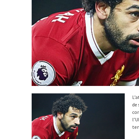
L’a
de 
con
l’U
ten