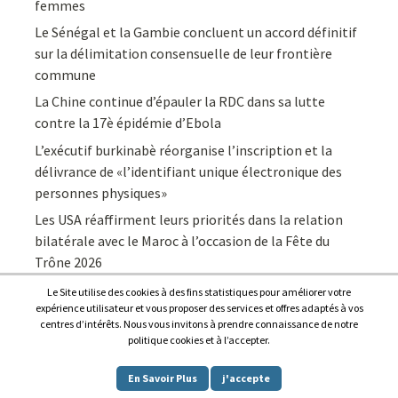
femmes
Le Sénégal et la Gambie concluent un accord définitif
sur la délimitation consensuelle de leur frontière
commune
La Chine continue d’épauler la RDC dans sa lutte
contre la 17è épidémie d’Ebola
L’exécutif burkinabè réorganise l’inscription et la
délivrance de «l’identifiant unique électronique des
personnes physiques»
Les USA réaffirment leurs priorités dans la relation
bilatérale avec le Maroc à l’occasion de la Fête du
Trône 2026
Le Site utilise des cookies à des fins statistiques pour améliorer votre
expérience utilisateur et vous proposer des services et offres adaptés à vos
centres d’intérêts. Nous vous invitons à prendre connaissance de notre
politique cookies et à l’accepter.
Copyright © 2026
Afrique7, l’info du continent en continu
.
En Savoir Plus
j'accepte
Proudly powered by
WordPress
.
|
Theme: Awaken by
ThemezHut
.