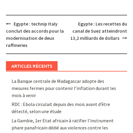
Post
Egypte : technip Italy
Egypte : Les recettes du
navigation
conclut des accords pour la
canal de Suez atteindront
modernisation de deux
13,2 milliards de dollars
raffineries
ARTICLES RÉCENTS
La Banque centrale de Madagascar adopte des
mesures fermes pour contenir l’inflation durant les
mois à venir
RDC : Ebola circulait depuis des mois avant d’être
détecté, selon une étude
La Gambie, 1er Etat africain à ratifier l’instrument
phare panafricain dédié aux violences contre les