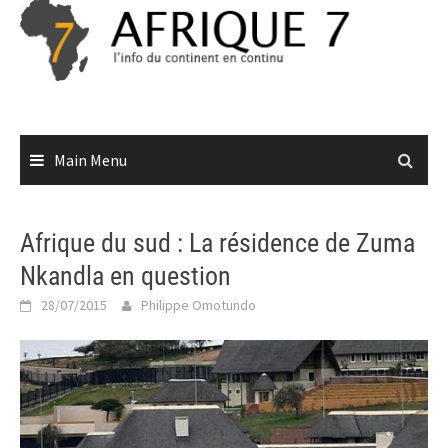
Skip
to
content
Main Menu
Afrique du sud : La résidence de Zuma
Nkandla en question
28/07/2015
Philippe Omotundo