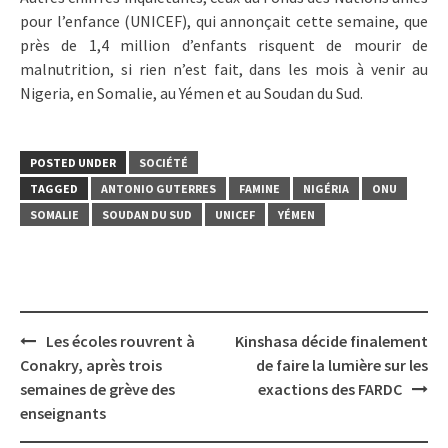
pour l’enfance (UNICEF), qui annonçait cette semaine, que
près de 1,4 million d’enfants risquent de mourir de
malnutrition, si rien n’est fait, dans les mois à venir au
Nigeria, en Somalie, au Yémen et au Soudan du Sud.
POSTED UNDER
SOCIÉTÉ
TAGGED
ANTONIO GUTERRES
FAMINE
NIGÉRIA
ONU
SOMALIE
SOUDAN DU SUD
UNICEF
YÉMEN
Post
Les écoles rouvrent à
Kinshasa décide finalement
navigation
Conakry, après trois
de faire la lumière sur les
semaines de grève des
exactions des FARDC
enseignants