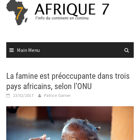
Skip
to
content
Main Menu
La famine est préoccupante dans trois
pays africains, selon l’ONU
23/02/2017
Patrice Garner