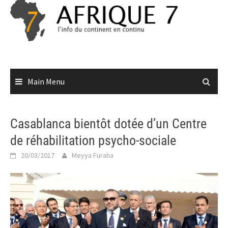
Skip
to
content
Main Menu
Casablanca bientôt dotée d’un Centre
de réhabilitation psycho-sociale
20/03/2017
Meyya Furaha