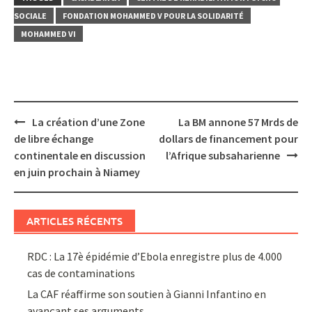
SOCIALE
FONDATION MOHAMMED V POUR LA SOLIDARITÉ
MOHAMMED VI
Post
La création d’une Zone
La BM annone 57 Mrds de
navigation
de libre échange
dollars de financement pour
continentale en discussion
l’Afrique subsaharienne
en juin prochain à Niamey
ARTICLES RÉCENTS
RDC : La 17è épidémie d’Ebola enregistre plus de 4.000
cas de contaminations
La CAF réaffirme son soutien à Gianni Infantino en
avançant ses arguments