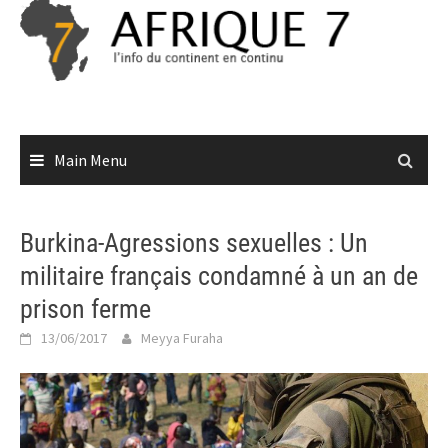
Skip
to
content
Main Menu
Burkina-Agressions sexuelles : Un
militaire français condamné à un an de
prison ferme
13/06/2017
Meyya Furaha