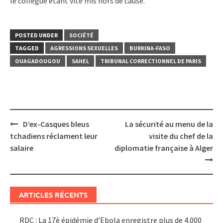
le collègue étant vite mis hors de cause.
POSTED UNDER
SOCIÉTÉ
TAGGED
AGRESSIONS SEXUELLES
BURKINA-FASO
OUAGADOUGOU
SAHEL
TRIBUNAL CORRECTIONNEL DE PARIS
Post
D’ex-Casques bleus
La sécurité au menu de la
navigation
tchadiens réclament leur
visite du chef de la
salaire
diplomatie française à Alger
ARTICLES RÉCENTS
RDC : La 17è épidémie d’Ebola enregistre plus de 4.000