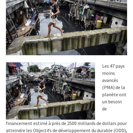
Les 47 pays
moins
avancés
(PMA) de la
planète ont
un besoin
de
financement estimé à près de 2500 milliards de dollars pour
atteindre les Objectifs de développement du durable (ODD),