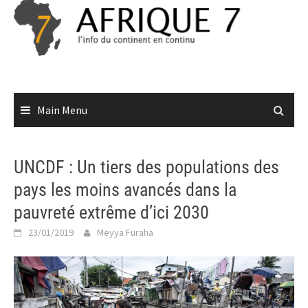
Skip
to
content
Main Menu
UNCDF : Un tiers des populations des
pays les moins avancés dans la
pauvreté extrême d’ici 2030
23/01/2019
Meyya Furaha