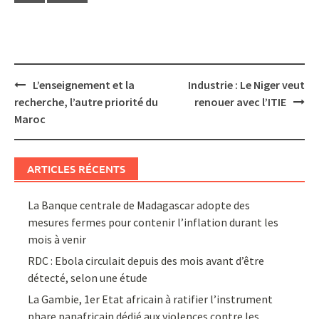
Post
L’enseignement et la
Industrie : Le Niger veut
navigation
recherche, l’autre priorité du
renouer avec l’ITIE
Maroc
ARTICLES RÉCENTS
La Banque centrale de Madagascar adopte des
mesures fermes pour contenir l’inflation durant les
mois à venir
RDC : Ebola circulait depuis des mois avant d’être
détecté, selon une étude
La Gambie, 1er Etat africain à ratifier l’instrument
phare panafricain dédié aux violences contre les