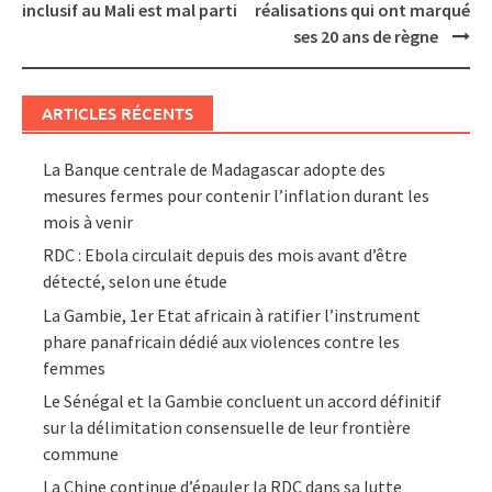
navigation
inclusif au Mali est mal parti
réalisations qui ont marqué
ses 20 ans de règne
ARTICLES RÉCENTS
La Banque centrale de Madagascar adopte des
mesures fermes pour contenir l’inflation durant les
mois à venir
RDC : Ebola circulait depuis des mois avant d’être
détecté, selon une étude
La Gambie, 1er Etat africain à ratifier l’instrument
phare panafricain dédié aux violences contre les
femmes
Le Sénégal et la Gambie concluent un accord définitif
sur la délimitation consensuelle de leur frontière
commune
La Chine continue d’épauler la RDC dans sa lutte