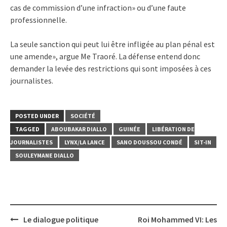
cas de commission d’une infraction» ou d’une faute
professionnelle.
La seule sanction qui peut lui être infligée au plan pénal est
une amende», argue Me Traoré. La défense entend donc
demander la levée des restrictions qui sont imposées à ces
journalistes.
POSTED UNDER
SOCIÉTÉ
TAGGED
ABOUBAKAR DIALLO
GUINÉE
LIBÉRATION DE
JOURNALISTES
LYNX/LA LANCE
SANO DOUSSOU CONDÉ
SIT-IN
SOULEYMANE DIALLO
Post
Le dialogue politique
Roi Mohammed VI: Les