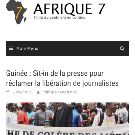
Skip
to
content
Main Menu
Guinée : Sit-in de la presse pour
réclamer la libération de journalistes
26/08/2019
Philippe Omotundo