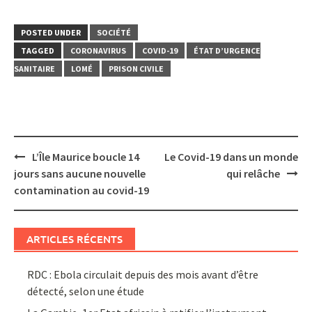
POSTED UNDER
SOCIÉTÉ
TAGGED
CORONAVIRUS
COVID-19
ÉTAT D’URGENCE
SANITAIRE
LOMÉ
PRISON CIVILE
Post
L’Île Maurice boucle 14
Le Covid-19 dans un monde
navigation
jours sans aucune nouvelle
qui relâche
contamination au covid-19
ARTICLES RÉCENTS
RDC : Ebola circulait depuis des mois avant d’être
détecté, selon une étude