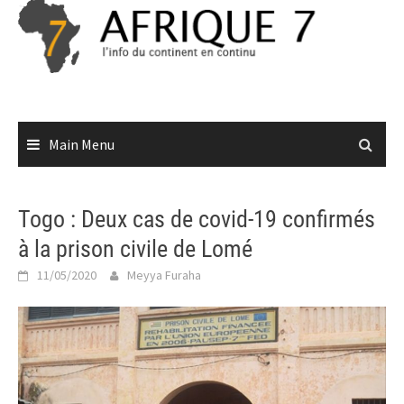
Skip
to
content
Main Menu
Togo : Deux cas de covid-19 confirmés
à la prison civile de Lomé
11/05/2020
Meyya Furaha