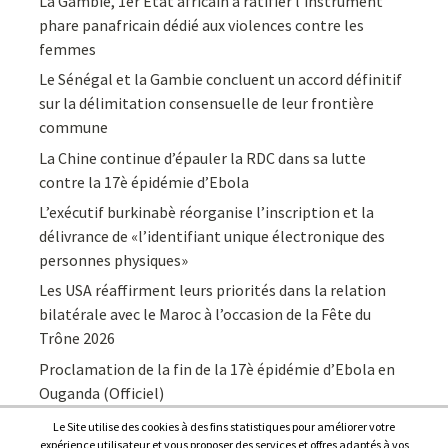
La Gambie, 1er Etat africain à ratifier l’instrument
phare panafricain dédié aux violences contre les
femmes
Le Sénégal et la Gambie concluent un accord définitif
sur la délimitation consensuelle de leur frontière
commune
La Chine continue d’épauler la RDC dans sa lutte
contre la 17è épidémie d’Ebola
L’exécutif burkinabè réorganise l’inscription et la
délivrance de «l’identifiant unique électronique des
personnes physiques»
Les USA réaffirment leurs priorités dans la relation
bilatérale avec le Maroc à l’occasion de la Fête du
Trône 2026
Proclamation de la fin de la 17è épidémie d’Ebola en
Ouganda (Officiel)
Le Site utilise des cookies à des fins statistiques pour améliorer votre
expérience utilisateur et vous proposer des services et offres adaptés à vos