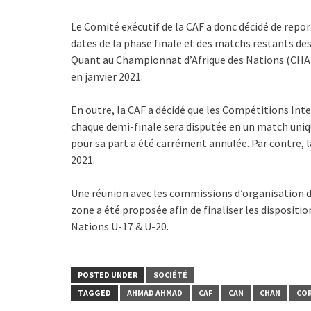
Le Comité exécutif de la CAF a donc décidé de repor
dates de la phase finale et des matchs restants 
Quant au Championnat d’Afrique des Nations (CHAN
en janvier 2021.
En outre, la CAF a décidé que les Compétitions In
chaque demi-finale sera disputée en un match uniq
pour sa part a été carrément annulée. Par contre, 
2021.
Une réunion avec les commissions d’organisation d
zone a été proposée afin de finaliser les dispositi
Nations U-17 & U-20.
POSTED UNDER
SOCIÉTÉ
TAGGED
AHMAD AHMAD
CAF
CAN
CHAN
CO