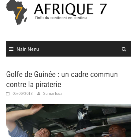
Skip
to
content
Main Menu
Golfe de Guinée : un cadre commun
contre la piraterie
05/06/2013
Sumai Issa