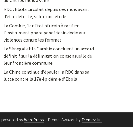
durant les mois à venir
RDC : Ebola circulait depuis des mois avant
d’être détecté, selon une étude
La Gambie, 1er Etat africain à ratifier
l’instrument phare panafricain dédié aux
violences contre les femmes
Le Sénégal et la Gambie concluent un accord
définitif sur la délimitation consensuelle de
leur frontière commune
La Chine continue d’épauler la RDC dans sa
lutte contre la 17è épidémie d’Ebola
y powered by
WordPress
.
|
Theme: Awaken by
ThemezHut
.