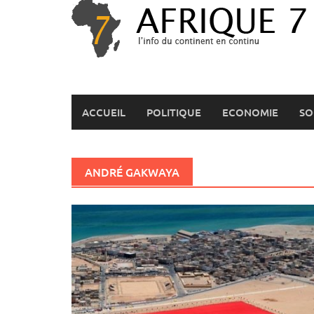
Skip
to
content
ACCUEIL
POLITIQUE
ECONOMIE
SO
ANDRÉ GAKWAYA