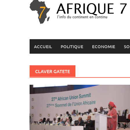
Skip
to
content
ACCUEIL
POLITIQUE
ECONOMIE
SO
CLAVER GATETE