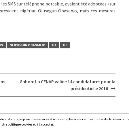
 et les SMS sur téléphone portable, avaient été adoptées «sur
n président nigérian Olusegun Obasanjo, mais ces mesures
IS
OLUSEGUN OBASANJO
UA
UE
ans
Gabon: La CENAP valide 14 candidatures pour la
présidentielle 2016
sateur et vous proposer des services et offres adaptés à vos centres d’intérêts. Nous vous in
Proudl
tre politique cookies et à l’accepter.