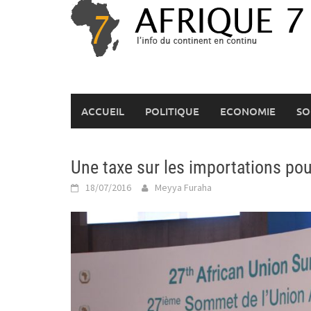
Skip
to
content
ACCUEIL
POLITIQUE
ECONOMIE
SO
Une taxe sur les importations pour
18/07/2016
Meyya Furaha