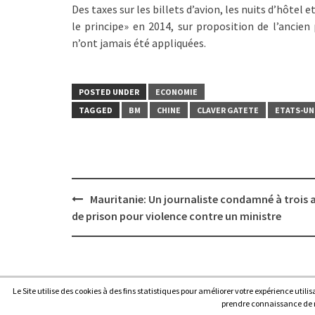
Des taxes sur les billets d’avion, les nuits d’hôtel
le principe» en 2014, sur proposition de l’ancie
n’ont jamais été appliquées.
POSTED UNDER
ECONOMIE
TAGGED
BM
CHINE
CLAVER GATETE
ETATS-UN
Post
Mauritanie: Un journaliste condamné à trois 
navigation
de prison pour violence contre un ministre
Le Site utilise des cookies à des fins statistiques pour améliorer votre expérience utili
Copyright © 2026
Afrique7, l’info du continent en continu
.
prendre connaissance de no