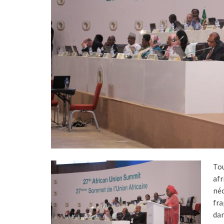
To
afr
né
fra
dan