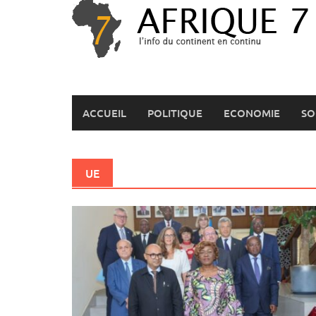
Skip
to
content
ACCUEIL
POLITIQUE
ECONOMIE
SO
UE