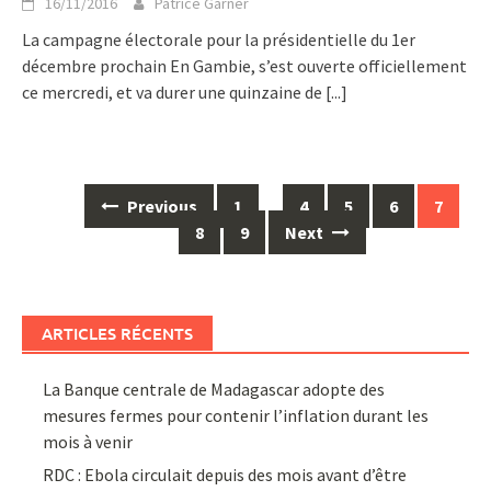
16/11/2016
Patrice Garner
La campagne électorale pour la présidentielle du 1er
décembre prochain En Gambie, s’est ouverte officiellement
ce mercredi, et va durer une quinzaine de
[...]
Posts
Previous
1
…
4
5
6
7
navigation
8
9
Next
ARTICLES RÉCENTS
La Banque centrale de Madagascar adopte des
mesures fermes pour contenir l’inflation durant les
mois à venir
RDC : Ebola circulait depuis des mois avant d’être