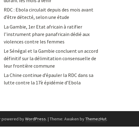
durant les mois à venir
RDC : Ebola circulait depuis des mois avant
d’être détecté, selon une étude
La Gambie, 1er Etat africain à ratifier
l’instrument phare panafricain dédié aux
violences contre les femmes
Le Sénégal et la Gambie concluent un accord
définitif sur la délimitation consensuelle de
leur frontière commune
La Chine continue d’épauler la RDC dans sa
lutte contre la 17è épidémie d’Ebola
y powered by
WordPress
.
|
Theme: Awaken by
ThemezHut
.